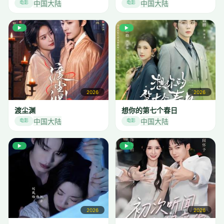
中国大陆
中国大陆
电影
电影
▶
▶
2026
2026
渡尘渊
想你的第七个春日
中国大陆
中国大陆
电影
电影
▶
▶
2026
2026