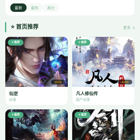
最新
最热
高分
⭐ 首页推荐
更多 →
⭐ 推荐
⭐ 推荐
2023
2020
仙逆
凡人修仙传
动漫
国产动漫
⭐ 推荐
⭐ 推荐