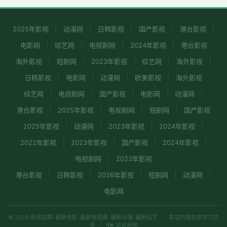
|
|
|
|
|
2025年影视
动漫网
日韩影视
国产影视
港台影视
|
|
|
|
电影网
综艺网
电视剧网
2024年影视
港台影视
|
|
|
|
|
海外影视
短剧网
2023年影视
综艺网
海外影视
|
|
|
|
日韩影视
电影网
动漫网
欧美影视
海外影视
|
|
|
|
|
综艺网
电视剧网
国产影视
电影网
动漫网
|
|
|
|
港台影视
2025年影视
电视剧网
短剧网
国产影视
|
|
|
|
2025年影视
动漫网
2023年影视
2024年影视
|
|
|
|
2022年影视
2023年影视
国产影视
2024年影视
|
电视剧网
2023年影视
|
|
|
|
|
港台影视
日韩影视
2026年影视
短剧网
动漫网
电影网
© 2026
影视站群-最新电影-最新电视剧-最新动漫-最新综艺
|
本站内容仅供学习交
流
|
🗺️ 站点地图