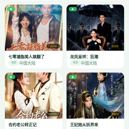
▶
▶
2026
2026
七零凝脂美人飒翻了
龙凤呈祥：狂潮
中国大陆
中国大陆
电影
电影
▶
▶
2026
2026
合约老公转正记
王妃她从妖界来