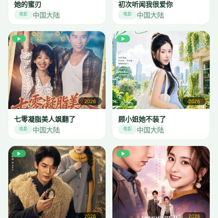
她的蜜刃
初次听闻我很爱你
中国大陆
中国大陆
电影
电影
▶
▶
2026
2026
七零凝脂美人飒翻了
顾小姐她不装了
中国大陆
中国大陆
电影
电影
▶
▶
2026
2026