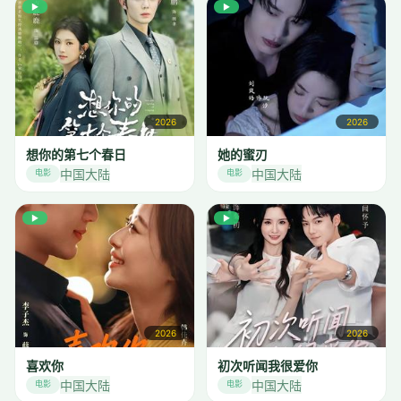
▶
▶
2026
2026
想你的第七个春日
她的蜜刃
中国大陆
中国大陆
电影
电影
▶
▶
2026
2026
喜欢你
初次听闻我很爱你
中国大陆
中国大陆
电影
电影