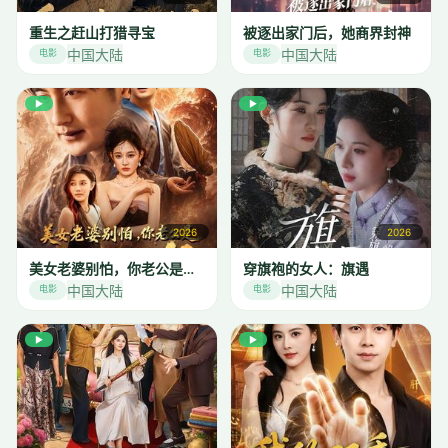
重生之赶山打猎寻宝
被逐出家门后，她商界封神
中国大陆
中国大陆
电影
电影
▶
▶
2026
2026
美女老婆别怕，你老公是无敌天师
穿旗袍的女人：旗遇
中国大陆
中国大陆
电影
电影
▶
▶