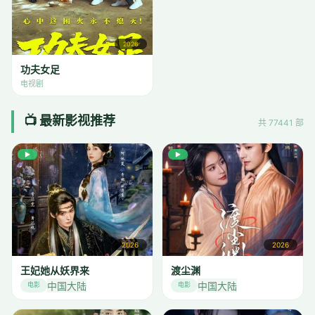
2026
功夫女足
电视剧
📺 最新影视推荐
共 77441 部
▶
▶
2026
2026
王妃她从妖界来
渡尘渊
中国大陆
中国大陆
电影
电影