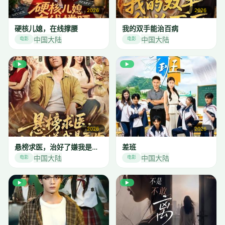
2026
2026
硬核儿媳，在线撑腰
我的双手能治百病
中国大陆
中国大陆
电影
电影
▶
▶
2026
2026
悬榜求医，治好了嫌我是乞丐
差班
中国大陆
中国大陆
电影
电影
▶
▶