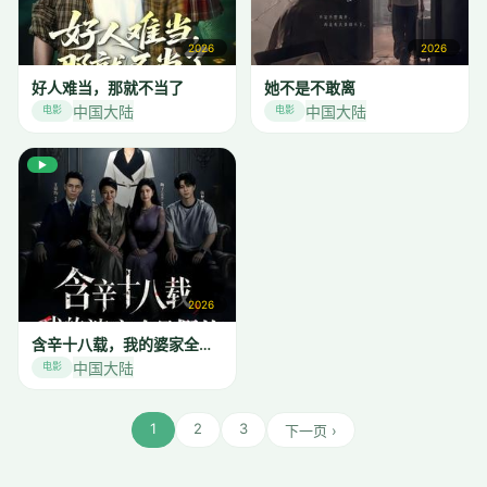
2026
2026
好人难当，那就不当了
她不是不敢离
中国大陆
中国大陆
电影
电影
▶
2026
含辛十八载，我的婆家全是假的
中国大陆
电影
1
2
3
下一页 ›