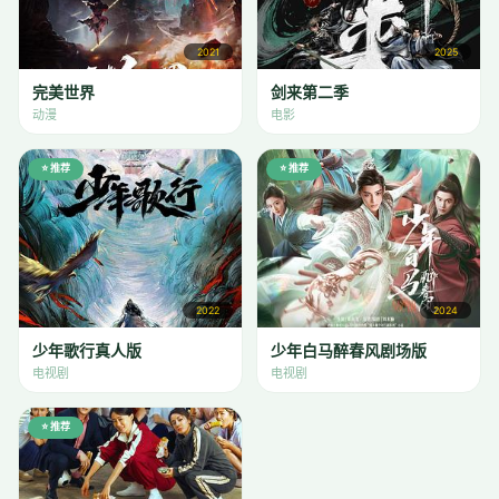
2021
2025
完美世界
剑来第二季
动漫
电影
⭐ 推荐
⭐ 推荐
2022
2024
少年歌行真人版
少年白马醉春风剧场版
电视剧
电视剧
⭐ 推荐