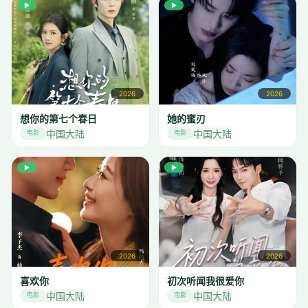
▶
▶
2026
2026
想你的第七个春日
她的蜜刃
中国大陆
中国大陆
电影
电影
▶
▶
2026
2026
喜欢你
初次听闻我很爱你
中国大陆
中国大陆
电影
电影