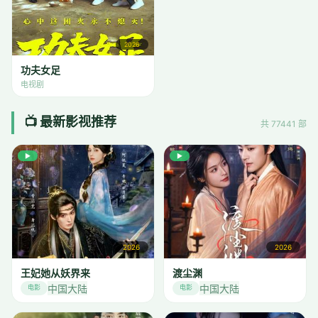
2026
功夫女足
电视剧
📺 最新影视推荐
共 77441 部
▶
▶
2026
2026
王妃她从妖界来
渡尘渊
中国大陆
中国大陆
电影
电影