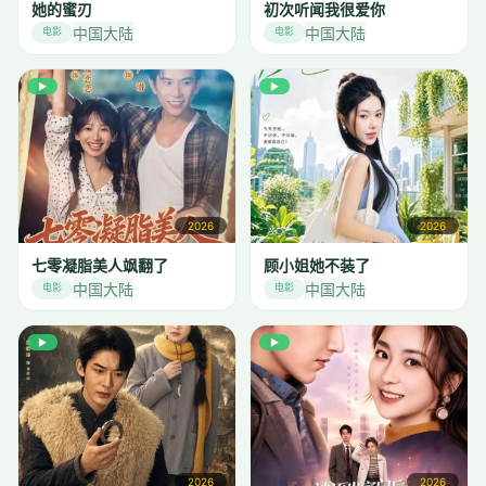
她的蜜刃
初次听闻我很爱你
中国大陆
中国大陆
电影
电影
▶
▶
2026
2026
七零凝脂美人飒翻了
顾小姐她不装了
中国大陆
中国大陆
电影
电影
▶
▶
2026
2026