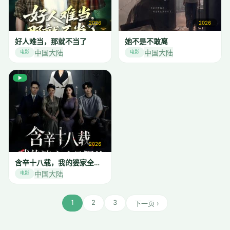
2026
2026
好人难当，那就不当了
她不是不敢离
中国大陆
中国大陆
电影
电影
▶
2026
含辛十八载，我的婆家全是假的
中国大陆
电影
1
2
3
下一页 ›