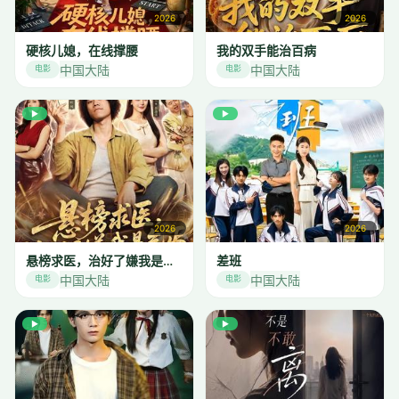
2026
2026
硬核儿媳，在线撑腰
我的双手能治百病
中国大陆
中国大陆
电影
电影
▶
▶
2026
2026
悬榜求医，治好了嫌我是乞丐
差班
中国大陆
中国大陆
电影
电影
▶
▶