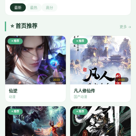
最新
最热
高分
⭐ 首页推荐
更多 →
⭐ 推荐
⭐ 推荐
2023
2020
仙逆
凡人修仙传
动漫
国产动漫
⭐ 推荐
⭐ 推荐