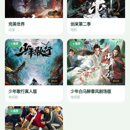
2021
2025
完美世界
剑来第二季
动漫
电影
⭐ 推荐
⭐ 推荐
2022
2024
少年歌行真人版
少年白马醉春风剧场版
电视剧
电视剧
⭐ 推荐