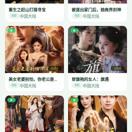
重生之赶山打猎寻宝
被逐出家门后，她商界封神
中国大陆
中国大陆
电影
电影
▶
▶
2026
2026
美女老婆别怕，你老公是无敌天师
穿旗袍的女人：旗遇
中国大陆
中国大陆
电影
电影
▶
▶