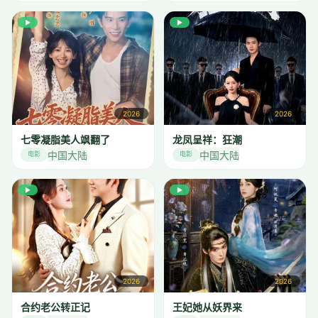
▶
▶
2026
2026
七零凝脂美人飒翻了
龙凤呈祥：狂潮
中国大陆
中国大陆
电影
电影
▶
▶
2026
2026
合约老公转正记
王妃她从妖界来