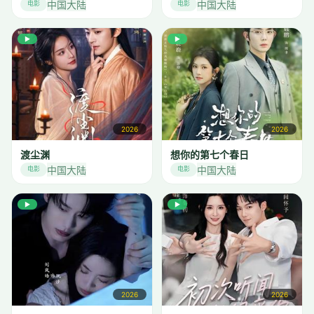
中国大陆
中国大陆
电影
电影
▶
▶
2026
2026
渡尘渊
想你的第七个春日
中国大陆
中国大陆
电影
电影
▶
▶
2026
2026