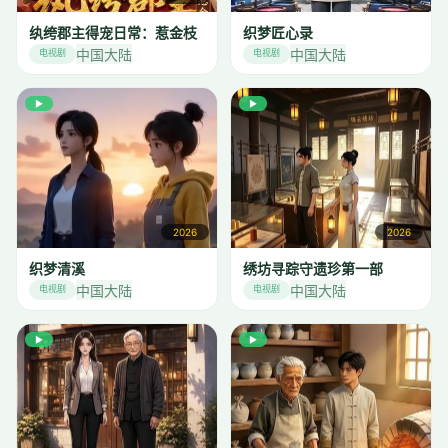
纨绔郡主得宠日常：惹金枝
织梦匠心录
中国大陆
中国大陆
电视剧
电视剧
▶
▶
2026
2026
织梦清溪
绣坊寻踪守遗珍第一部
中国大陆
中国大陆
电视剧
电视剧
▶
▶