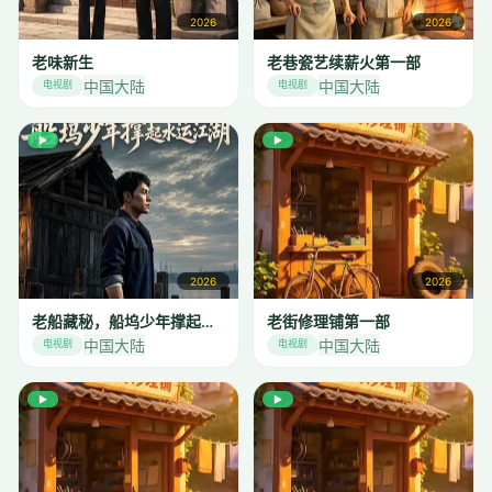
2026
2026
老味新生
老巷瓷艺续薪火第一部
中国大陆
中国大陆
电视剧
电视剧
▶
▶
2026
2026
老船藏秘，船坞少年撑起水运江湖
老街修理铺第一部
中国大陆
中国大陆
电视剧
电视剧
▶
▶