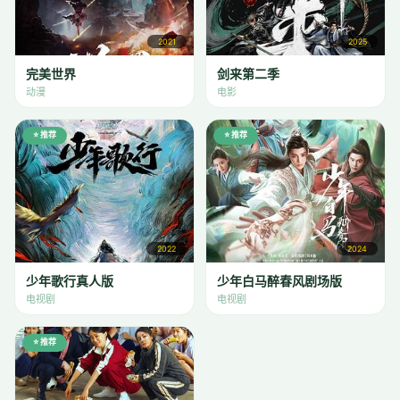
2021
2025
完美世界
剑来第二季
动漫
电影
⭐ 推荐
⭐ 推荐
2022
2024
少年歌行真人版
少年白马醉春风剧场版
电视剧
电视剧
⭐ 推荐