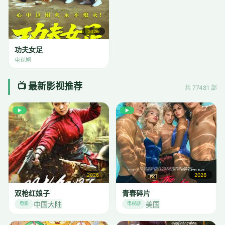
2026
功夫女足
电视剧
📺 最新影视推荐
共 77481 部
▶
▶
2026
2026
双枪红娘子
青春碎片
中国大陆
美国
电影
电视剧