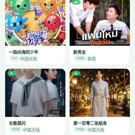
▶
▶
2026
2026
一路向海的少年
新男友
中国大陆
泰国
综艺
电视剧
▶
▶
2026
2026
长歌莫问
第一百零二张纸条
中国大陆
中国大陆
电视剧
电视剧