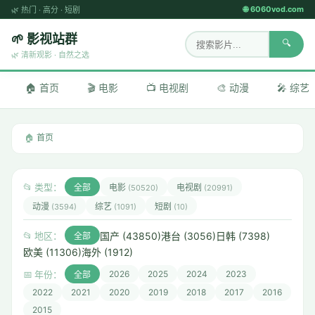
🌐 6060vod.com
🌿
热门
·
高分
·
短剧
🌱 影视站群
🔍
🌿 清新观影 · 自然之选
🏠 首页
🎬 电影
📺 电视剧
🎨 动漫
🎤 综艺
🏠
首页
📂 类型：
全部
电影
电视剧
(50520)
(20991)
动漫
综艺
短剧
(3594)
(1091)
(10)
国产 (43850)
港台 (3056)
日韩 (7398)
📂 地区：
全部
欧美 (11306)
海外 (1912)
📅 年份：
2026
2025
2024
2023
全部
2022
2021
2020
2019
2018
2017
2016
2015