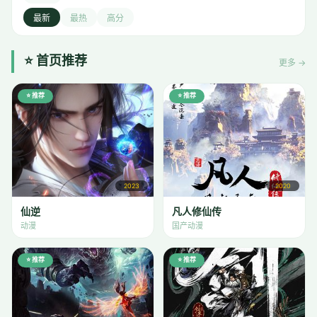
最新
最热
高分
⭐ 首页推荐
更多 →
⭐ 推荐
⭐ 推荐
2023
2020
仙逆
凡人修仙传
动漫
国产动漫
⭐ 推荐
⭐ 推荐