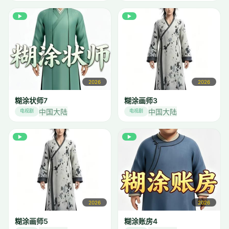
▶
▶
2026
2026
糊涂状师7
糊涂画师3
中国大陆
中国大陆
电视剧
电视剧
▶
▶
2026
2026
糊涂画师5
糊涂账房4