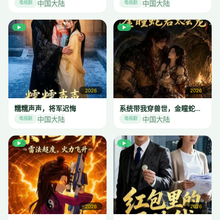
中国大陆
中国大陆
电视剧
电视剧
▶
▶
2026
2026
糯糯声声，将军迟悔
系统带我穿兽世，金瞳蛇君太会宠
中国大陆
中国大陆
电视剧
电视剧
▶
▶
2026
2026