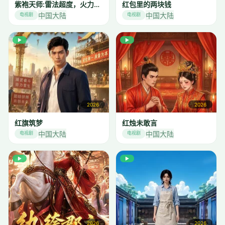
紫袍天师:雷法超度，火力飞升
红包里的两块钱
中国大陆
中国大陆
电视剧
电视剧
▶
▶
2026
2026
红旗筑梦
红烛未敢言
中国大陆
中国大陆
电视剧
电视剧
▶
▶
2026
2026