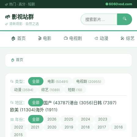
🌐 6060vod.com
🌿
热门
·
高分
·
短剧
🌱 影视站群
🔍
🌿 清新观影 · 自然之选
🏠 首页
🎬 电影
📺 电视剧
🎨 动漫
🎤 综艺
🏠
首页
📂 类型：
全部
电影
电视剧
(50491)
(20955)
动漫
综艺
短剧
(3594)
(1089)
(10)
国产 (43787)
港台 (3056)
日韩 (7397)
📂 地区：
全部
欧美 (11304)
海外 (1911)
📅 年份：
2026
2025
2024
2023
全部
2022
2021
2020
2019
2018
2017
2016
2015