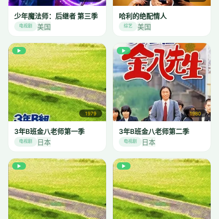
少年魔法师：后继者 第三季
哈利的绝配情人
美国
美国
电视剧
综艺
▶
▶
1979
1980
3年B班金八老师第一季
3年B班金八老师第二季
日本
日本
电视剧
电视剧
▶
▶