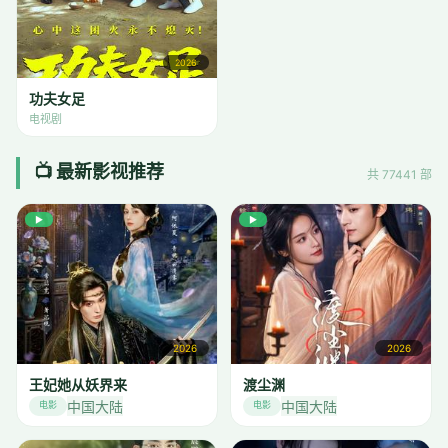
2026
功夫女足
电视剧
📺 最新影视推荐
共 77441 部
▶
▶
2026
2026
王妃她从妖界来
渡尘渊
中国大陆
中国大陆
电影
电影