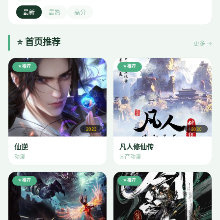
最新
最热
高分
⭐ 首页推荐
更多 →
⭐ 推荐
⭐ 推荐
2023
2020
仙逆
凡人修仙传
动漫
国产动漫
⭐ 推荐
⭐ 推荐