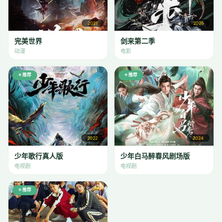
2021
2025
完美世界
剑来第二季
动漫
电影
⭐ 推荐
⭐ 推荐
2022
2024
少年歌行真人版
少年白马醉春风剧场版
电视剧
电视剧
⭐ 推荐