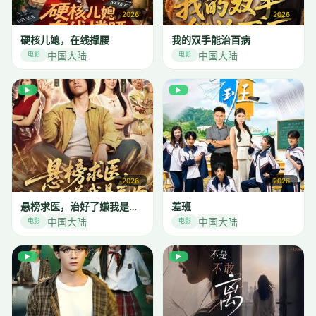
2026
2026
硬核儿媳，在线撑腰
我的双手能治百病
中国大陆
中国大陆
电影
电影
▶
▶
2026
2026
悬榜求医，治好了嫌我是乞丐
差班
中国大陆
中国大陆
电影
电影
▶
▶