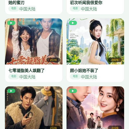
她的蜜刃
初次听闻我很爱你
中国大陆
中国大陆
电影
电影
▶
▶
2026
2026
七零凝脂美人飒翻了
顾小姐她不装了
中国大陆
中国大陆
电影
电影
▶
▶
2026
2026