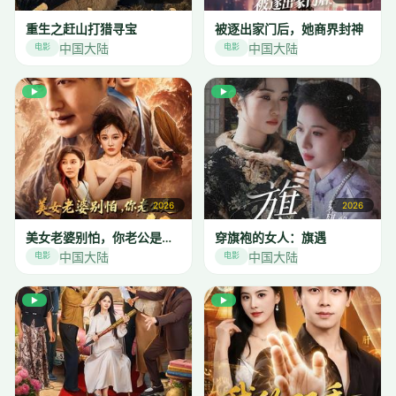
重生之赶山打猎寻宝
被逐出家门后，她商界封神
中国大陆
中国大陆
电影
电影
▶
▶
2026
2026
美女老婆别怕，你老公是无敌天师
穿旗袍的女人：旗遇
中国大陆
中国大陆
电影
电影
▶
▶