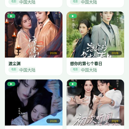
中国大陆
中国大陆
电影
电影
▶
▶
2026
2026
渡尘渊
想你的第七个春日
中国大陆
中国大陆
电影
电影
▶
▶
2026
2026