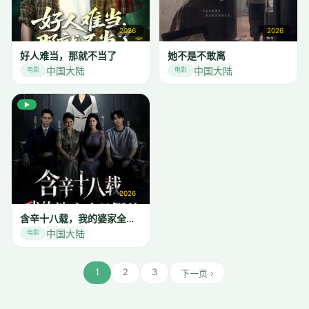
2026
2026
好人难当，那就不当了
她不是不敢离
中国大陆
中国大陆
电影
电影
▶
2026
含辛十八载，我的婆家全是假的
中国大陆
电影
1
2
3
下一页 ›