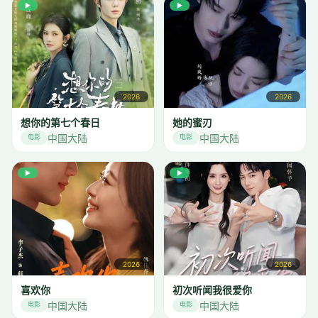
▶
▶
2026
2026
想你的第七个春日
她的蜜刃
中国大陆
中国大陆
电影
电影
▶
▶
2026
2026
喜欢你
初次听闻我很爱你
中国大陆
中国大陆
电影
电影