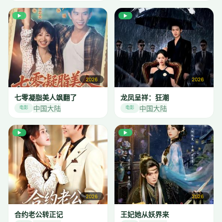
▶
▶
2026
2026
七零凝脂美人飒翻了
龙凤呈祥：狂潮
中国大陆
中国大陆
电影
电影
▶
▶
2026
2026
合约老公转正记
王妃她从妖界来